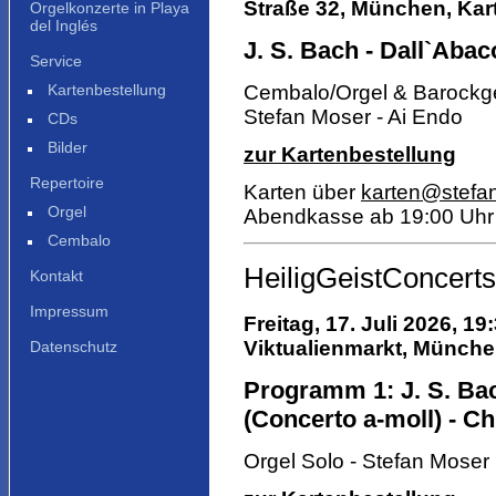
Straße 32, München, Kart
Orgelkonzerte in Playa
del Inglés
J. S. Bach - Dall`Abaco
Service
Kartenbestellung
Cembalo/Orgel & Barockg
Stefan Moser - Ai Endo
CDs
Bilder
zur Kartenbestellung
Repertoire
Karten über
karten@stefa
Orgel
Abendkasse ab 19:00 Uhr
Cembalo
HeiligGeistConcerts
Kontakt
Impressum
Freitag, 17. Juli 2026, 19
Viktualienmarkt,
München,
Datenschutz
Programm 1: J. S. Bach
(Concerto a-moll) - Ch
Orgel Solo - Stefan Moser