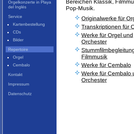
Bereichen Klassik, Filmmu
Orgelkonzerte in Playa
del Inglés
Pop-Musik.
Service
Originalwerke für Or
Kartenbestellung
Transkriptionen für 
CDs
Werke für Orgel und
Bilder
Orchester
Repertoire
Stummfilmbegleitun
Filmmusik
Orgel
Werke für Cembalo
Cembalo
Werke für Cembalo 
Kontakt
Orchester
Impressum
Datenschutz