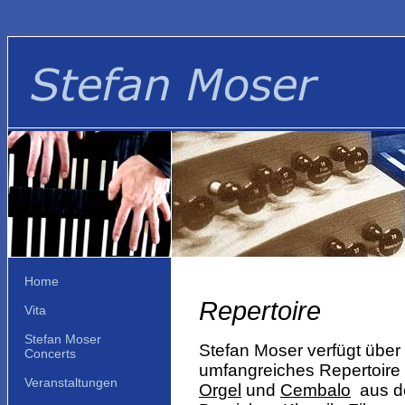
Home
Repertoire
Vita
Stefan Moser
Stefan Moser verfügt über 
Concerts
umfangreiches Repertoire 
Veranstaltungen
Orgel
und
Cembalo
aus d