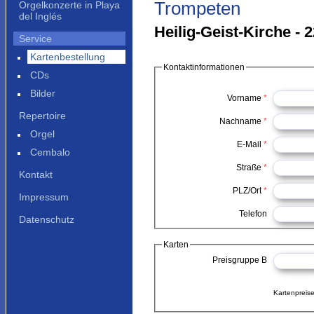
Trompeten
Orgelkonzerte in Playa
del Inglés
Heilig-Geist-Kirche - 
Service
Kartenbestellung
Kontaktinformationen
CDs
Bilder
Vorname
*
Repertoire
Nachname
*
Orgel
E-Mail
*
Cembalo
Straße
*
Kontakt
PLZ/Ort
*
Impressum
Telefon
Datenschutz
Karten
Preisgruppe B
Kartenpreise