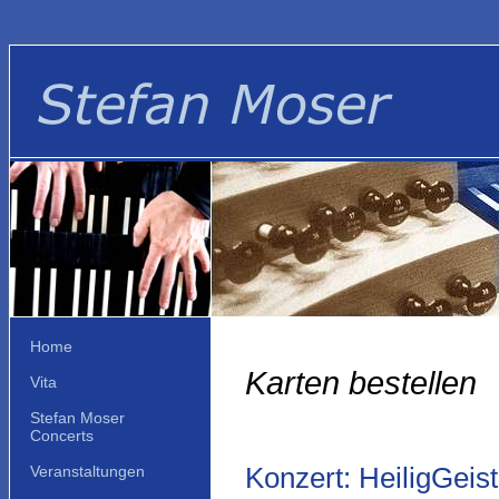
Home
Karten bestellen
Vita
Stefan Moser
Concerts
Konzert: HeiligGeis
Veranstaltungen