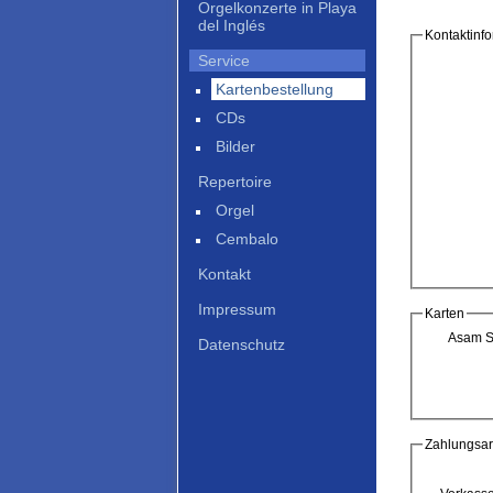
Orgelkonzerte in Playa
del Inglés
Kontaktinf
Service
Kartenbestellung
CDs
Bilder
Repertoire
Orgel
Cembalo
Kontakt
Impressum
Karten
Asam S
Datenschutz
Zahlungsar