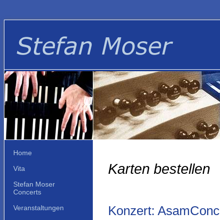
Home
Karten bestellen
Vita
Stefan Moser
Concerts
Konzert: AsamConce
Veranstaltungen