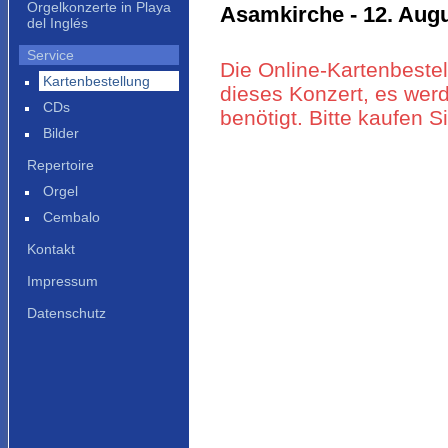
Orgelkonzerte in Playa
Asamkirche - 12. Augu
del Inglés
Service
Die Online-Kartenbestel
Kartenbestellung
dieses Konzert, es werd
CDs
benötigt. Bitte kaufen 
Bilder
Repertoire
Orgel
Cembalo
Kontakt
Impressum
Datenschutz