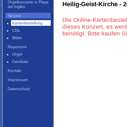
Orgelkonzerte in Playa
Heilig-Geist-Kirche - 2
del Inglés
Service
Die Online-Kartenbestel
Kartenbestellung
dieses Konzert, es werd
CDs
benötigt. Bitte kaufen 
Bilder
Repertoire
Orgel
Cembalo
Kontakt
Impressum
Datenschutz