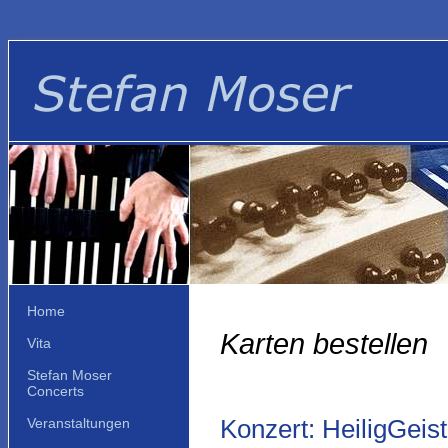
Home
Karten bestellen
Vita
Stefan Moser
Concerts
Konzert: HeiligGeis
Veranstaltungen