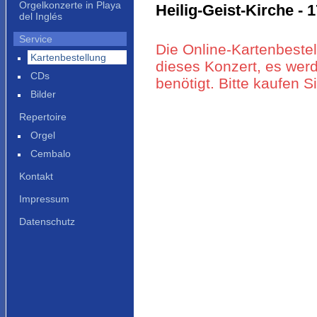
Orgelkonzerte in Playa
Heilig-Geist-Kirche - 1
del Inglés
Service
Die Online-Kartenbestel
Kartenbestellung
dieses Konzert, es werd
CDs
benötigt. Bitte kaufen 
Bilder
Repertoire
Orgel
Cembalo
Kontakt
Impressum
Datenschutz