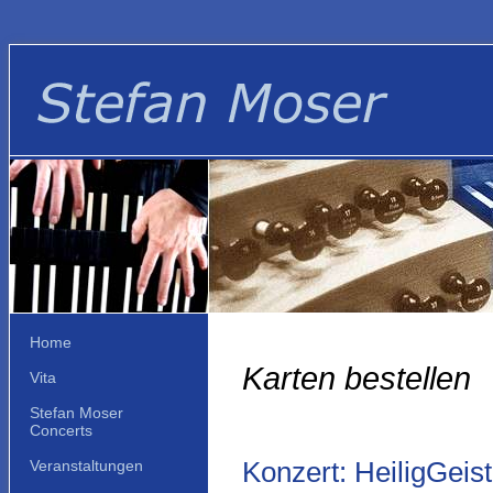
Home
Karten bestellen
Vita
Stefan Moser
Concerts
Konzert: HeiligGeis
Veranstaltungen