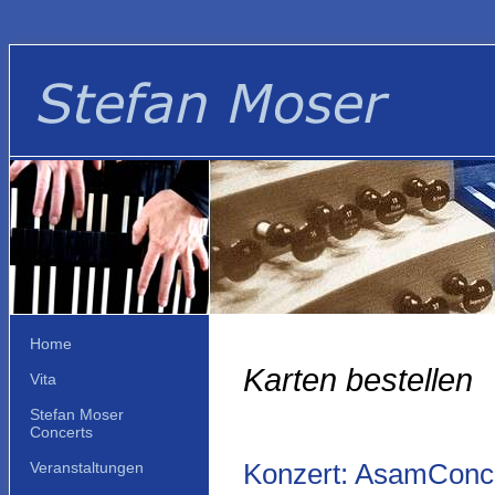
Home
Karten bestellen
Vita
Stefan Moser
Concerts
Konzert: AsamConce
Veranstaltungen