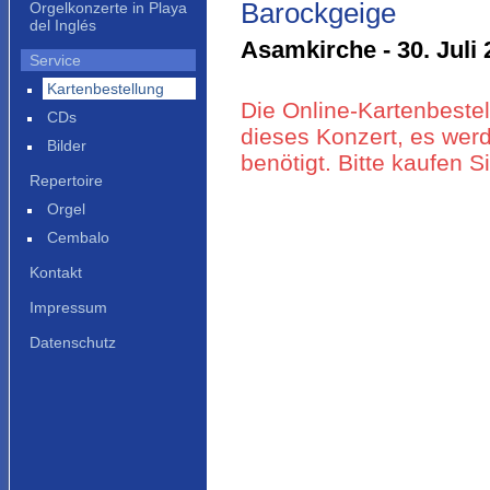
Barockgeige
Orgelkonzerte in Playa
del Inglés
Asamkirche - 30. Juli 
Service
Kartenbestellung
Die Online-Kartenbestel
CDs
dieses Konzert, es werd
Bilder
benötigt. Bitte kaufen 
Repertoire
Orgel
Cembalo
Kontakt
Impressum
Datenschutz