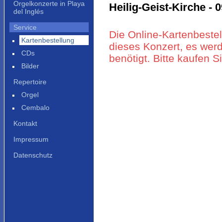
Orgelkonzerte in Playa
Heilig-Geist-Kirche - 
del Inglés
Service
Die Online-Kartenbestel
Kartenbestellung
dieses Konzert, es werd
CDs
benötigt. Bitte kaufen 
Bilder
Repertoire
Orgel
Cembalo
Kontakt
Impressum
Datenschutz