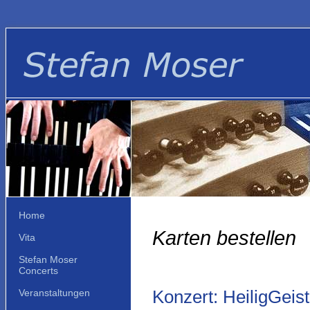
Home
Karten bestellen
Vita
Stefan Moser
Concerts
Konzert: HeiligGeis
Veranstaltungen